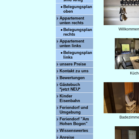
Belegungsplan
oben
Appartement
unten rechts
Willkommen
Belegungsplan
rechts
Appartement
unten links
Belegungsplan
links
unsere Preise
Kontakt zu uns
Küch
Bewertungen
Gästebuch
*jetzt NEU*
Kinder
Eisenbahn
Feriendorf und
Umgebung
Badezimme
Feriendorf "Am
Hohen Bogen"
Wissenswertes
Anreise