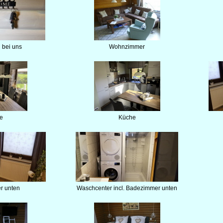
 bei uns
Wohnzimmer
e
Küche
r unten
Waschcenter incl. Badezimmer unten