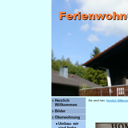
Herzlich
Sie sind hier:
Herzlich Willko
Willkommen
Bilder
Oberwohnung
Umbau- wir
sind fertig