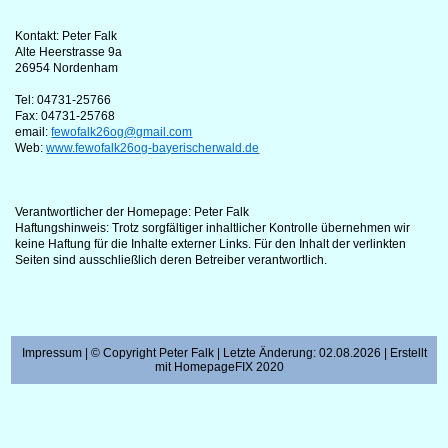
Kontakt: Peter Falk
Alte Heerstrasse 9a
26954 Nordenham
Tel: 04731-25766
Fax: 04731-25768
email:
fewofalk26og@gmail.com
Web:
www.fewofalk26og-bayerischerwald.de
Verantwortlicher der Homepage: Peter Falk
Haftungshinweis: Trotz sorgfältiger inhaltlicher Kontrolle übernehmen wir
keine Haftung für die Inhalte externer Links. Für den Inhalt der verlinkten
Seiten sind ausschließlich deren Betreiber verantwortlich.
Impressum
| © Copyright Peter Falk | Letzte Änderung: 02.08.2026 | Erstellt
mit
HomepageFIX 2020