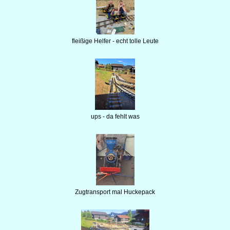
fleißige Helfer - echt tolle Leute
ups - da fehlt was
Zugtransport mal Huckepack