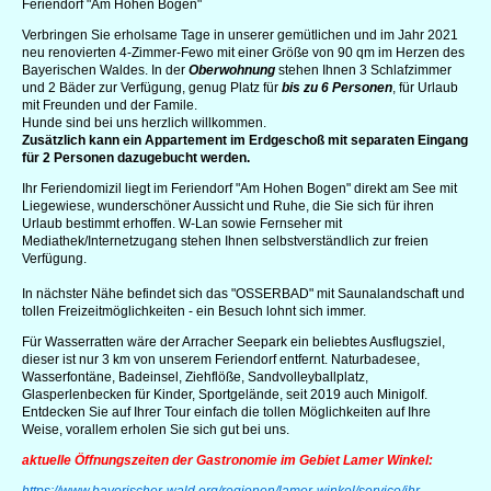
Feriendorf "Am Hohen Bogen"
Verbringen Sie erholsame Tage in unserer gemütlichen und im Jahr 2021
neu renovierten 4-Zimmer-Fewo mit einer Größe von 90 qm im Herzen des
Bayerischen Waldes.
In der
Oberwohnung
stehen Ihnen 3 Schlafzimmer
und 2 Bäder zur Verfügung, genug Platz für
bis zu 6 Personen
,
für Urlaub
mit Freunden und der Famile.
Hunde sind bei uns herzlich willkommen.
Zusätzlich kann ein Appartement im Erdgeschoß mit separaten Eingang
für 2 Personen dazugebucht werden.
Ihr Feriendomizil liegt im Feriendorf "Am Hohen Bogen" direkt am See mit
Liegewiese, wunderschöner Aussicht und Ruhe, die Sie sich für ihren
Urlaub bestimmt erhoffen. W-Lan sowie Fernseher mit
Mediathek/Internetzugang stehen Ihnen selbstverständlich zur freien
Verfügung.
In nächster Nähe befindet sich das "OSSERBAD" mit Saunalandschaft und
tollen Freizeitmöglichkeiten - ein Besuch lohnt sich immer.
Für Wasserratten wäre der Arracher Seepark ein beliebtes Ausflugsziel,
dieser ist nur 3 km von unserem Feriendorf entfernt. Naturbadesee,
Wasserfontäne, Badeinsel, Ziehflöße, Sandvolleyballplatz,
Glasperlenbecken für Kinder, Sportgelände, seit 2019 auch Minigolf.
Entdecken Sie auf Ihrer Tour einfach die tollen Möglichkeiten auf Ihre
Weise, vorallem erholen Sie sich gut bei uns.
aktuelle Öffnungszeiten der Gastronomie im Gebiet Lamer Winkel: